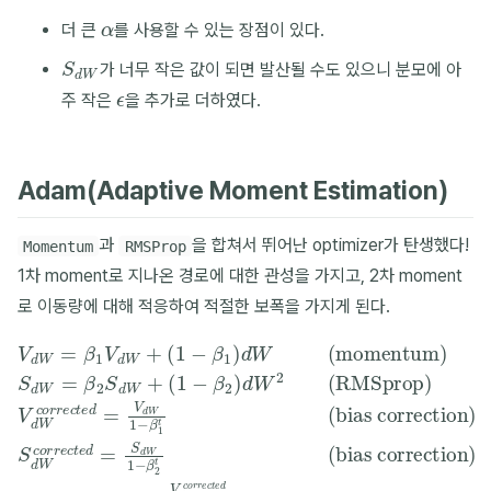
α
더 큰
를 사용할 수 있는 장점이 있다.
S
d
W
가 너무 작은 값이 되면 발산될 수도 있으니 분모에 아
ϵ
주 작은
을 추가로 더하였다.
Adam(Adaptive Moment Estimation)
과
을 합쳐서 뛰어난 optimizer가 탄생했다!
Momentum
RMSProp
1차 moment로 지나온 경로에 대한 관성을 가지고, 2차 moment
로 이동량에 대해 적응하여 적절한 보폭을 가지게 된다.
(
(bias correction)
1
−
(bias correction)
β
2
(
)
1
d
−
W
β
1
2
)
W
(RMSprop)
d
:=
W
S
W
(momentum)
d
W
−
V
d
α
c
W
o
⋅
V
r
=
d
r
V
e
β
W
d
c
1
W
t
c
V
e
o
d
c
d
r
o
S
W
r
=
r
e
d
r
S
+
c
W
e
d
t
c
e
=
W
t
d
e
β
1
S
d
2
−
d
=
S
β
W
V
d
2
d
W
t
c
W
o
+
r
1
r
−
e
β
c
t
1
e
t
d