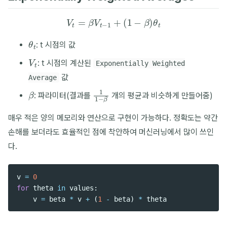
V
t
=
β
V
t
−
1
+
(
1
−
β
)
θ
t
θ
t
: t 시점의 값
V
t
: t 시점의 계산된
Exponentially Weighted
값
Average
β
1
1
−
β
: 파라미터(결과를
개의 평균과 비슷하게 만들어줌)
매우 적은 양의 메모리와 연산으로 구현이 가능하다. 정확도는 약간
손해를 보더라도 효율적인 점에 착안하여 머신러닝에서 많이 쓰인
다.
v
=
0
for
theta
in
values
:
v
=
beta
*
v
+
(
1
-
beta
)
*
theta