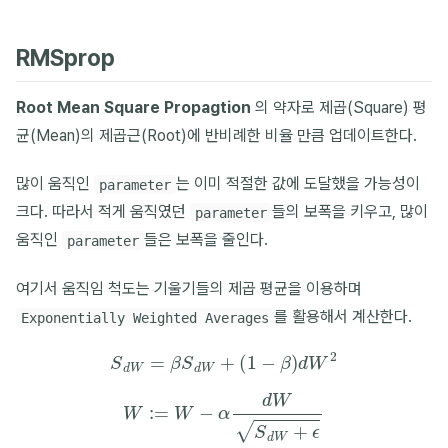
RMSprop
Root Mean Square Propagtion
의 약자로 제곱(Square) 평
균(Mean)의 제곱근(Root)에 반비례한 비율 만큼 업데이트한다.
많이 움직인
는 이미 적절한 값에 도달했을 가능성이
parameter
크다. 따라서 적게 움직였던
들의 보폭을 키우고, 많이
parameter
움직인
들은 보폭을 줄인다.
parameter
여기서 움직임 척도는 기울기들의 제곱 평균을 이용하며
를 활용해서 계산한다.
Exponentially Weighted Averages
S
d
W
=
β
S
d
W
+
(
1
−
β
)
d
W
2
W
:=
W
−
α
d
W
S
d
W
+
ϵ