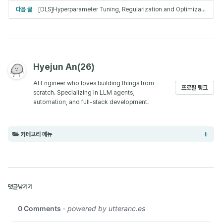
다음 글
[DLS]Hyperparameter Tuning, Regularization and Optimization(3)
Hyejun An(26)
AI Engineer who loves building things from
프로필 링크
scratch. Specializing in LLM agents,
automation, and full-stack development.
카테고리 메뉴
AI (8)
댓글남기기
Paper Review (9)
Obsidian (5)