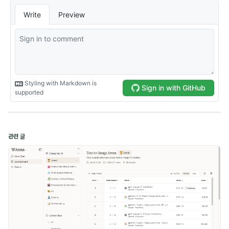
Development (13)
Computer Science (1)
Naver Boostcamp (10)
Kakao Tech Campus (13)
Google ML Bootcamp (14)
관련 글
Daily (5)
Experience (2)