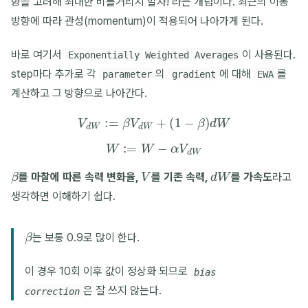
향을 고려해 최대한 비틀거리지 말자! 라는 개념이다. 최근의 이동
방향에 따라 관성(momentum)이 적용되어 나아가게 된다.
바로 여기서
이 사용된다.
Exponentially Weighted Averages
step마다 추가로 각
의
에 대해
를
parameter
gradient
EWA
계산하고 그 방향으로 나아간다.
V
d
W
:=
β
V
d
W
+
(
1
−
β
)
d
W
W
:=
W
−
α
V
d
W
β
V
d
W
를 마찰에 따른 속력 변화율,
를 기존 속력,
를 가속도
라고
생각하면 이해하기 쉽다.
β
는 보통 0.9로 많이 한다.
이 경우 10회 이후 값이 정상화 되므로
bias
은 잘 쓰지 않는다.
correction