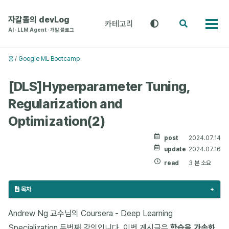
주
본
푸
메
문
터
자갈돌의 devLog
카테고리
테
검
카
뉴
으
로
AI · LLM Agent · 개발 블로그
마
색
테
로
로
건
전
고
환
건
건
너
리
홈
/
Google ML Bootcamp
(라
메
너
너
뛰
이
뉴
뛰
뛰
기
트
[DLS]Hyperparameter Tuning,
기
기
/
Regularization and
다
크
Optimization(2)
/
시
post
2024.07.14
스
템)
update
2024.07.16
read
3 분 소요
목차
Andrew Ng 교수님의 Coursera - Deep Learning
Specialization 두번째 강의입니다. 이번 게시글은
학습을 가속화