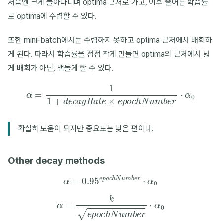
처음엔 크게 돌아다니며 optima 근처로 가고, 이후 줄어든 학습률
로 optima에 수렴할 수 있다.
또한 mini-batch에서는 수렴하지 못하고 optima 근처에서 배회하
게 된다. 따라서 학습률을 점점 작게 만들면 optima의 근처에서 넓
게 배회가 아닌, 맴돌게 할 수 있다.
α
=
1
1
+
d
e
c
a
y
R
a
t
e
×
e
p
o
c
h
N
u
m
b
e
r
⋅
α
0
확실히 도움이 되지만 중요도는 낮은 편이다.
Other decay methods
α
=
0.95
e
p
o
c
h
N
u
m
b
e
r
⋅
α
0
α
=
k
e
p
o
c
h
N
u
m
b
e
r
⋅
α
0