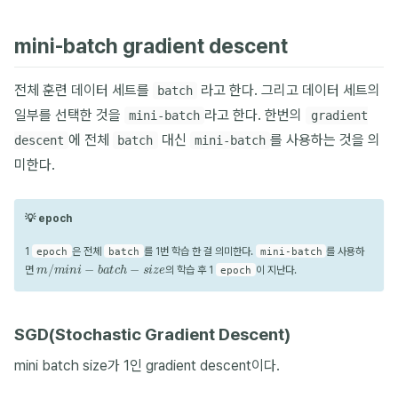
mini-batch gradient descent
전체 훈련 데이터 세트를
라고 한다. 그리고 데이터 세트의
batch
일부를 선택한 것을
라고 한다. 한번의
mini-batch
gradient
에 전체
대신
를 사용하는 것을 의
descent
batch
mini-batch
미한다.
💡 epoch
1
은 전체
를 1번 학습 한 걸 의미한다.
를 사용하
epoch
batch
mini-batch
m
/
m
i
n
i
−
b
a
t
c
h
−
s
i
z
e
면
의 학습 후 1
이 지난다.
epoch
SGD(Stochastic Gradient Descent)
mini batch size가 1인 gradient descent이다.