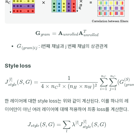
G
g
r
a
m
=
A
u
n
r
o
l
l
e
d
A
u
n
r
o
l
l
e
d
T
G
(
g
r
a
m
)
i
j
: i번째 채널과 j 번째 채널의 상관관계
Style loss
(
S
,
G
)
=
1
4
×
n
C
2
×
(
−
n
H
G
×
(
g
J
n
r
s
W
a
t
y
m
)
2
l
e
)
∑
i
[
,
j
i
l
(
=
]
G
1
n
)
)
C
2
∑
j
=
1
n
C
(
G
(
g
r
a
m
)
i
,
j
한 레이어에 대한 style loss는 위와 같이 계산된다. 이를 하나의 레
이어만이 아닌 여러 레이어에 대해 적용하여 최종 loss를 계산한다.
J
s
t
y
l
e
(
S
,
G
)
=
∑
l
λ
[
l
]
J
s
t
y
l
e
[
l
]
(
S
,
G
)