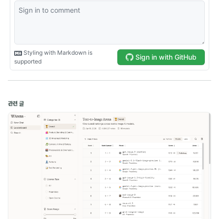
Computer Science (1)
Naver Boostcamp (10)
Kakao Tech Campus (13)
Google ML Bootcamp (14)
관련 글
Daily (5)
Experience (2)