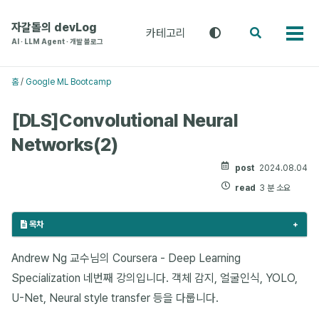
주
본
푸
메
문
터
자갈돌의 devLog
카테고리
테
검
카
뉴
으
로
AI · LLM Agent · 개발 블로그
마
색
테
로
로
건
전
고
환
건
건
너
리
홈
/
Google ML Bootcamp
(라
메
너
너
뛰
이
뉴
뛰
뛰
기
트
[DLS]Convolutional Neural
기
기
/
Networks(2)
다
크
/
post
2024.08.04
시
read
3 분 소요
스
템)
목차
Andrew Ng 교수님의 Coursera - Deep Learning
Specialization 네번째 강의입니다. 객체 감지, 얼굴인식, YOLO,
U-Net, Neural style transfer 등을 다룹니다.