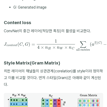
G: Generated image
Content loss
ConvNet의 중간 레이어(적당한 특징)의 활성을 비교한다.
J
c
o
n
t
e
n
t
(
C
,
G
)
=
1
4
×
n
−
H
a
×
[
l
n
]
(
W
G
×
)
)
n
2
C
∑
all entries
(
a
[
l
]
(
C
)
Style Matrix(Gram Matrix)
히든 레이어의 채널들의 상관관계(corelation)를 style이라 정의하
고 이를 비교할 것이다. 먼저 스타일(Gram)은 아래와 같이 계산된
다.