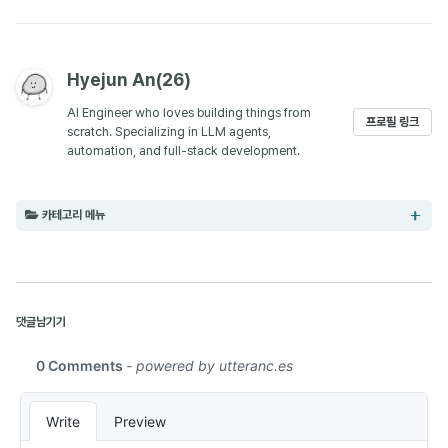
Hyejun An(26)
AI Engineer who loves building things from
프로필 링크
scratch. Specializing in LLM agents,
automation, and full-stack development.
카테고리 메뉴
AI (8)
댓글남기기
Paper Review (9)
Obsidian (5)
Development (13)