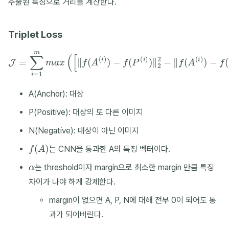
추출된 특징으로 거리를 계산한다.
Triplet Loss
J
=
∑
i
=
1
m
m
a
x
−
(
f
[
(
‖
N
f
(
(
A
i
)
)
(
‖
i
)
2
)
−
2
+
f
(
α
P
]
(
,
i
0
)
)
)
‖
2
2
−
‖
f
(
A
(
i
)
)
A(Anchor): 대상
P(Positive): 대상의 또 다른 이미지
N(Negative): 대상이 아닌 이미지
f
(
A
)
는 CNN을 통과한 A의 특징 벡터이다.
α
는 threshold이자 margin으로 최소한 margin 만큼 특징
차이가 나야 하게 강제한다.
margin이 없으면 A, P, N에 대해 전부 0이 되어도 통
과가 되어버린다.