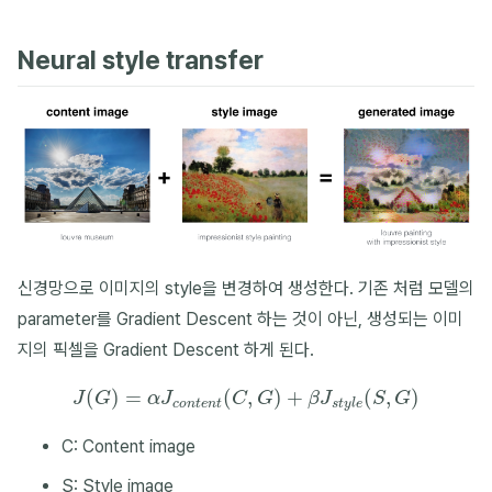
Neural style transfer
신경망으로 이미지의 style을 변경하여 생성한다. 기존 처럼 모델의
parameter를 Gradient Descent 하는 것이 아닌, 생성되는 이미
지의 픽셀을 Gradient Descent 하게 된다.
J
(
G
)
=
α
J
c
o
n
t
e
n
t
(
C
,
G
)
+
β
J
s
t
y
l
e
(
S
,
G
)
C: Content image
S: Style image