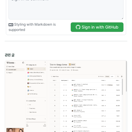
Computer Science (1)
Naver Boostcamp (10)
Kakao Tech Campus (13)
Google ML Bootcamp (14)
관련 글
Daily (5)
Experience (2)