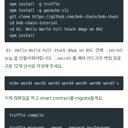
npm install -g truffle

npm install -g ganache-cli

git clone https://github.com/bnb-chain/bnb-chain-tut
cd bnb-chain-tutorial

cd 01- Hello World Full Stack dApp on BSC

안에
01- Hello World Full Stack dApp on BSC
.secret
을 만들어줘야합니다.
를 메타 마스크의 백업 암호
파일
.secret
구문 12개 단어로 작성해 주세요.
echo word1 word2 word3 word4 word5 word6 word7 word
이제 컴파일을 하고 smart contract를 migrate할게요.
truffle compile
