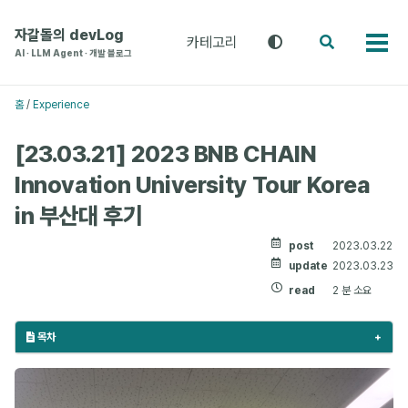
주
본
푸
메
문
터
자갈돌의 devLog
카테고리
테
검
카
뉴
으
로
AI · LLM Agent · 개발 블로그
마
색
테
로
로
건
전
고
환
건
건
너
리
홈
/
Experience
(라
메
너
너
뛰
이
뉴
뛰
뛰
기
트
[23.03.21] 2023 BNB CHAIN
기
기
/
Innovation University Tour Korea
다
크
in 부산대 후기
/
시
post
2023.03.22
스
템)
update
2023.03.23
read
2 분 소요
목차