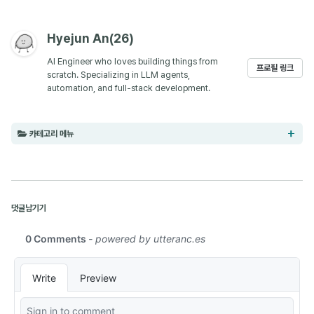
Hyejun An(26)
AI Engineer who loves building things from
프로필 링크
scratch. Specializing in LLM agents,
automation, and full-stack development.
카테고리 메뉴
AI (8)
댓글남기기
Paper Review (9)
Obsidian (5)
Development (13)