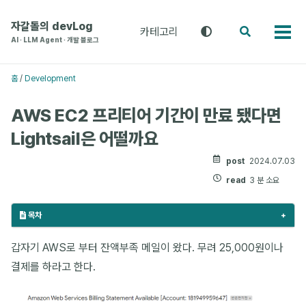
주
본
푸
메
문
터
자갈돌의 devLog
카테고리
테
검
카
뉴
으
로
AI · LLM Agent · 개발 블로그
마
색
테
로
로
건
전
고
환
건
건
너
리
홈
/
Development
(라
메
너
너
뛰
이
뉴
뛰
뛰
기
트
AWS EC2 프리티어 기간이 만료 됐다면
기
기
/
Lightsail은 어떨까요
다
크
/
post
2024.07.03
시
read
3 분 소요
스
템)
목차
갑자기 AWS로 부터 잔액부족 메일이 왔다. 무려 25,000원이나
결제를 하라고 한다.