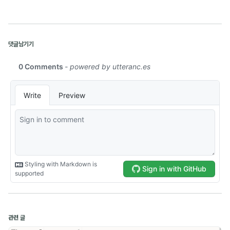
AI (8)
댓글남기기
Paper Review (9)
Obsidian (5)
Development (13)
Computer Science (1)
Naver Boostcamp (10)
Kakao Tech Campus (13)
Google ML Bootcamp (14)
관련 글