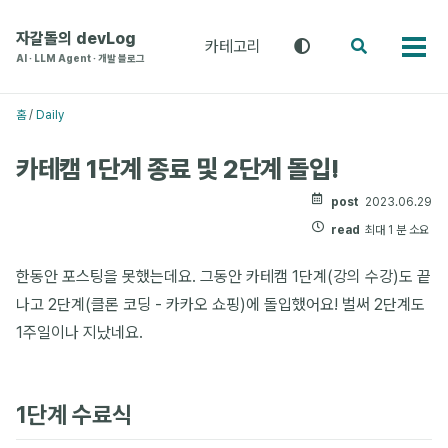
주
본
푸
메
문
터
자갈돌의 devLog
카테고리
테
검
카
뉴
으
로
AI · LLM Agent · 개발 블로그
마
색
테
로
로
건
전
고
환
건
건
너
리
홈
/
Daily
(라
메
너
너
뛰
이
뉴
뛰
뛰
기
트
카테캠 1단계 종료 및 2단계 돌입!
기
기
/
다
post
2023.06.29
크
read
최대 1 분 소요
/
시
스
한동안 포스팅을 못했는데요. 그동안 카테캠 1단계(강의 수강)도 끝
템)
나고 2단계(클론 코딩 - 카카오 쇼핑)에 돌입했어요! 벌써 2단계도
1주일이나 지났네요.
1단계 수료식