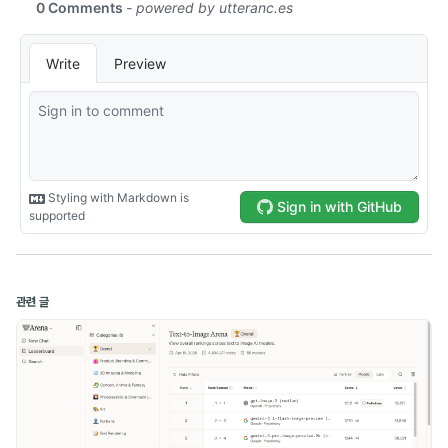
Obsidian (5)
Development (13)
Computer Science (1)
Naver Boostcamp (10)
Kakao Tech Campus (13)
Google ML Bootcamp (14)
관련 글
Daily (5)
Experience (2)