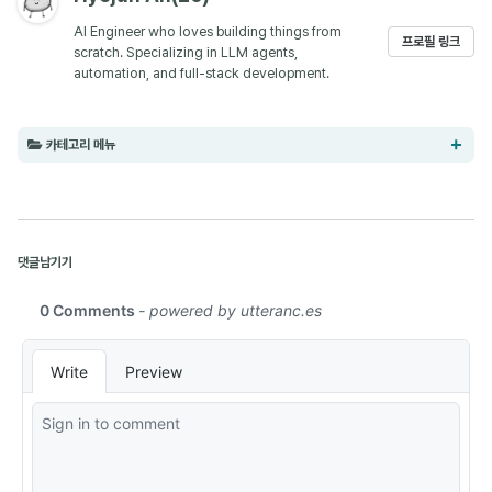
AI Engineer who loves building things from
프로필 링크
scratch. Specializing in LLM agents,
automation, and full-stack development.
카테고리 메뉴
AI (8)
댓글남기기
Paper Review (9)
Obsidian (5)
Development (13)
Computer Science (1)