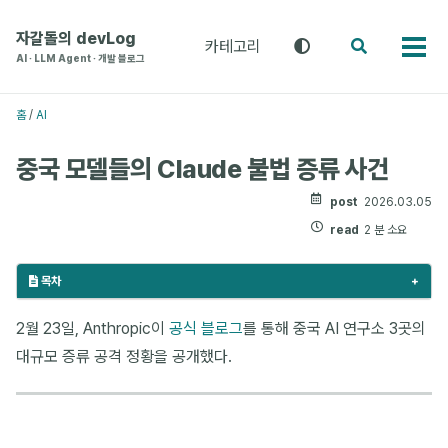
주
본
푸
메
문
터
자갈돌의 devLog
카테고리
테
검
카
뉴
으
로
AI · LLM Agent · 개발 블로그
마
색
테
로
로
건
전
고
환
건
건
너
리
홈
/
AI
(라
메
너
너
뛰
이
뉴
뛰
뛰
기
트
중국 모델들의 Claude 불법 증류 사건
기
기
/
다
post
2026.03.05
크
read
2 분 소요
/
시
스
목차
템)
2월 23일, Anthropic이
공식 블로그
를 통해 중국 AI 연구소 3곳의
대규모 증류 공격 정황을 공개했다.