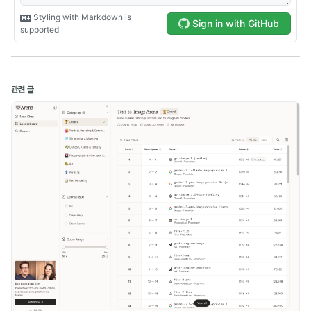
Naver Boostcamp (10)
Kakao Tech Campus (13)
Google ML Bootcamp (14)
관련 글
Daily (5)
Experience (2)